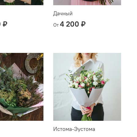
Дачный
0 ₽
4 200 ₽
От
Истома-Эустома