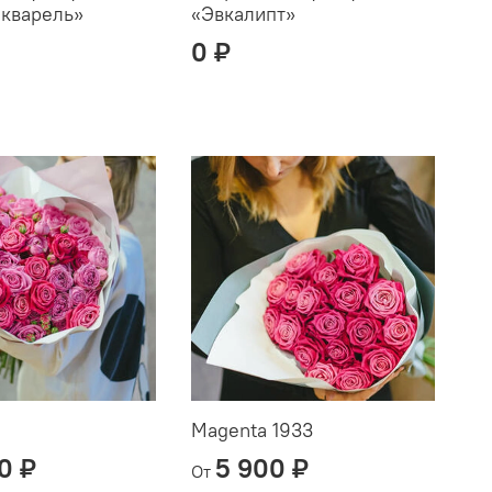
акварель»
«Эвкалипт»
0 ₽
Magenta 1933
0 ₽
5 900 ₽
От