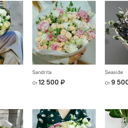
Sandrita
Seaside
12 500 ₽
9 50
От
От