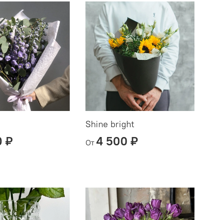
Shine bright
0 ₽
4 500 ₽
От