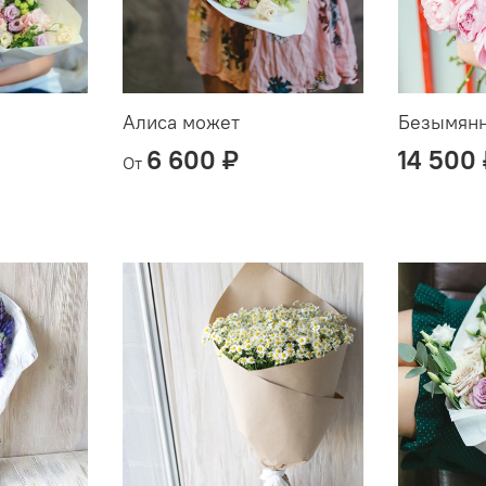
Алиса может
Безымянн
6 600 ₽
14 500
От