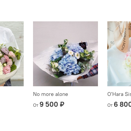
No more alone
O'Hara Si
9 500 ₽
6 80
От
От