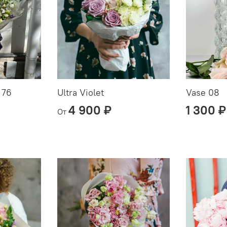
 76
Ultra Violet
Vase 08
4 900 ₽
1 300 ₽
От