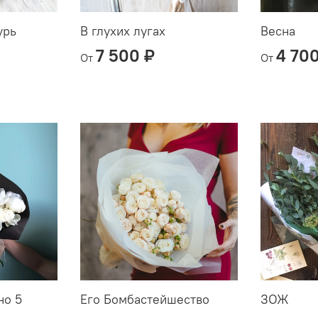
урь
В глухих лугах
Весна
7 500 ₽
4 70
От
От
но 5
Его Бомбастейшество
ЗОЖ