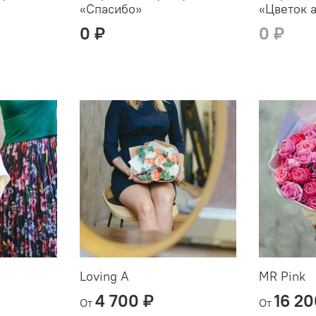
»
«Спасибо»
«Цветок 
0 ₽
0 ₽
Loving A
MR Pink
4 700 ₽
16 20
От
От