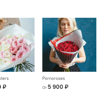
sters
Pornoroses
0 ₽
5 900 ₽
От