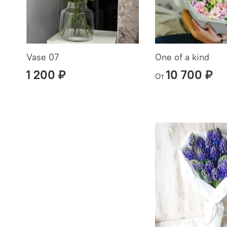
Vase 07
One of a kind
1 200 ₽
10 700 ₽
От